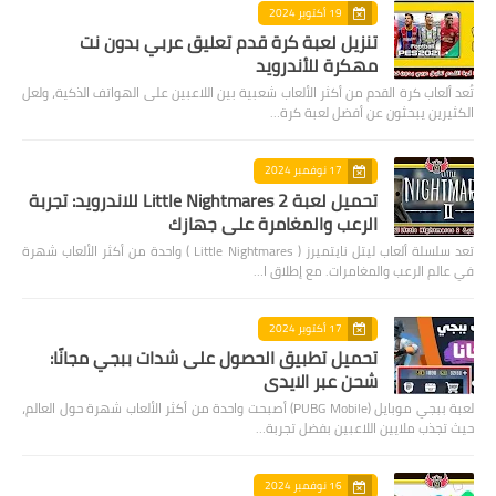
19 أكتوبر 2024
تنزيل لعبة كرة قدم تعليق عربي بدون نت
مهكرة للأندرويد
تُعد ألعاب كرة القدم من أكثر الألعاب شعبية بين اللاعبين على الهواتف الذكية، ولعل
الكثيرين يبحثون عن أفضل لعبة كرة…
17 نوفمبر 2024
تحميل لعبة Little Nightmares 2 للاندرويد: تجربة
الرعب والمغامرة على جهازك
تعد سلسلة ألعاب ليتل نايتميرز ( Little Nightmares ) واحدة من أكثر الألعاب شهرة
في عالم الرعب والمغامرات. مع إطلاق ا…
17 أكتوبر 2024
تحميل تطبيق الحصول على شدات ببجي مجانًا:
شحن عبر الايدي
لعبة ببجي موبايل (PUBG Mobile) أصبحت واحدة من أكثر الألعاب شهرة حول العالم،
حيث تجذب ملايين اللاعبين بفضل تجربة…
16 نوفمبر 2024