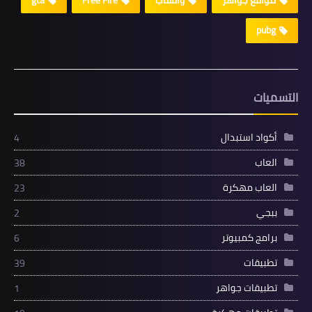
مواقع جواهر
واتساب
Free Fire
gta
pubg
التسميات
أكواد استبدال
4
العاب
38
العاب مهكرة
23
ببجي
2
برامج كمبيوتر
6
تطبيقات
39
تطبيقات جواهر
1