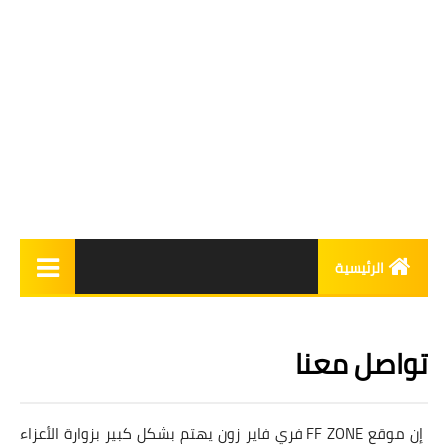
الرئيسية
شروحات
تواصل معنا
أكواد استبدال
أحداث
إن موقع FF ZONE فري فاير زون يهتم بشكل كبير بزوارة الأعزاء
جواهر مجانية