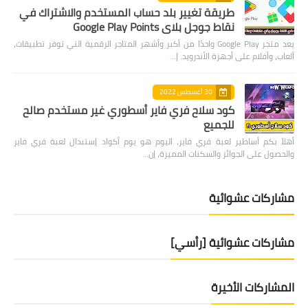
طريقة تغيير بلد حساب المستخدم والاشتراك في
نقاط جوجل بلاي Google Play Points
يعد متجر Google Play واحدًا من أكبر وأشهر المتاجر الرقمية التي توفر تطبيقات،
ألعاب، وأفلام على أجهزة الأندرويد. إ…
30 أغسطس 2022
كود سلاح فري فاير أسطوري غير مستخدم صالح
للجميع
أهلاً بكم أساطير لعبة فري فاير، اليوم هو يوم أكواد إستبدال لعبة فري فاير
والحصول على الجوائز والسكنات المميزة، إن…
مشاركات عشوائية
مشاركات عشوائية [رأسي]
المشاركات الأخيرة