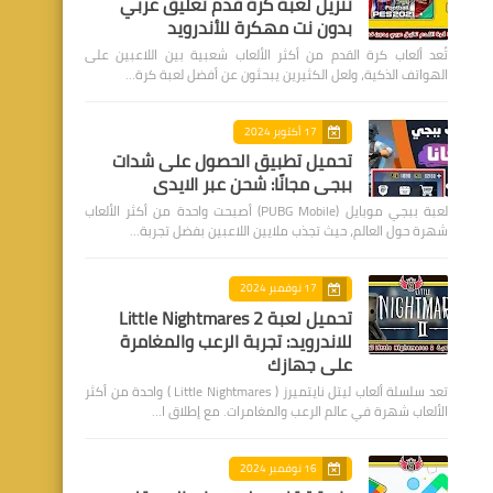
تنزيل لعبة كرة قدم تعليق عربي
بدون نت مهكرة للأندرويد
تُعد ألعاب كرة القدم من أكثر الألعاب شعبية بين اللاعبين على
الهواتف الذكية، ولعل الكثيرين يبحثون عن أفضل لعبة كرة…
17 أكتوبر 2024
تحميل تطبيق الحصول على شدات
ببجي مجانًا: شحن عبر الايدي
لعبة ببجي موبايل (PUBG Mobile) أصبحت واحدة من أكثر الألعاب
شهرة حول العالم، حيث تجذب ملايين اللاعبين بفضل تجربة…
17 نوفمبر 2024
تحميل لعبة Little Nightmares 2
للاندرويد: تجربة الرعب والمغامرة
على جهازك
تعد سلسلة ألعاب ليتل نايتميرز ( Little Nightmares ) واحدة من أكثر
الألعاب شهرة في عالم الرعب والمغامرات. مع إطلاق ا…
16 نوفمبر 2024