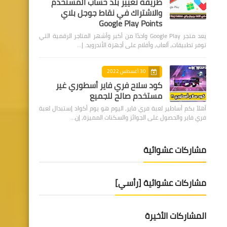
طريقة تغيير بلد حساب المستخدم
والاشتراك في نقاط جوجل بلاي
Google Play Points
يعد متجر Google Play واحدًا من أكبر وأشهر المتاجر الرقمية التي
توفر تطبيقات، ألعاب، وأفلام على أجهزة الأندرويد. إ…
30 أغسطس 2022
كود سلاح فري فاير أسطوري غير
مستخدم صالح للجميع
أهلاً بكم أساطير لعبة فري فاير، اليوم هو يوم أكواد إستبدال لعبة
فري فاير والحصول على الجوائز والسكنات المميزة، إن…
مشاركات عشوائية
مشاركات عشوائية [رأسي]
المشاركات الأخيرة